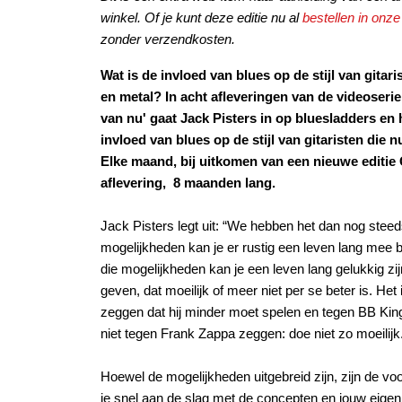
winkel. Of je kunt deze editie nu al
bestellen in on
zonder verzendkosten.
Wat is de invloed van blues op de stijl van gitaris
en metal? In acht afleveringen van de videoseri
van nu' gaat Jack Pisters in op bluesladders en 
invloed van blues op de stijl van gitaristen die nu
Elke maand, bij uitkomen van een nieuwe editie G
aflevering, 8 maanden lang.
Jack Pisters legt uit: “We hebben het dan nog steeds
mogelijkheden kan je er rustig een leven lang mee b
die mogelijkheden kan je een leven lang gelukkig zij
geven, dat moeilijk of meer niet per se beter is. Het
zeggen dat hij minder moet spelen en tegen BB King
niet tegen Frank Zappa zeggen: doe niet zo moeilijk
Hoewel de mogelijkheden uitgebreid zijn, zijn de v
je snel aan de slag met de concepten en jouw eigen 