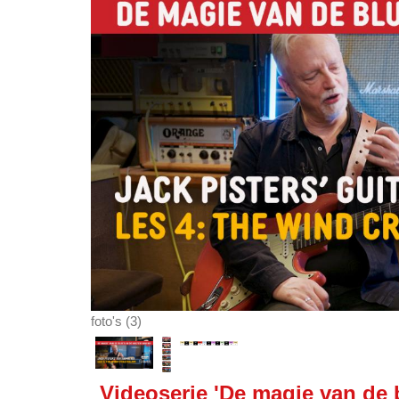
foto's (3)
Videoserie 'De magie van de b