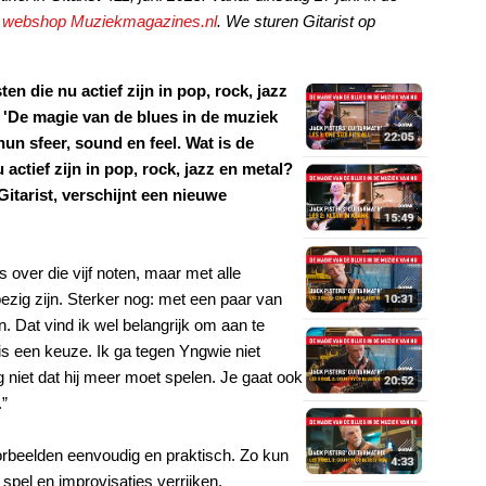
ze webshop Muziekmagazines.nl
. We sturen Gitarist op
ten die nu actief zijn in pop, rock, jazz
e 'De magie van de blues in de muziek
hun sfeer, sound en feel. Wat is de
 actief zijn in pop, rock, jazz en metal?
itarist, verschijnt een nieuwe
 over die vijf noten, maar met alle
ezig zijn. Sterker nog: met een paar van
n. Dat vind ik wel belangrijk om aan te
 is een keuze. Ik ga tegen Yngwie niet
 niet dat hij meer moet spelen. Je gaat ook
.”
oorbeelden eenvoudig en praktisch. Zo kun
spel en improvisaties verrijken.