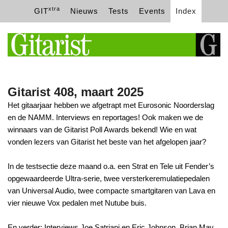
xtra
GIT
Nieuws
Tests
Events
Index
Gitarist 408, maart 2025
Het gitaarjaar hebben we afgetrapt met Eurosonic Noorderslag
en de NAMM. Interviews en reportages! Ook maken we de
winnaars van de Gitarist Poll Awards bekend! Wie en wat
vonden lezers van Gitarist het beste van het afgelopen jaar?
In de testsectie deze maand o.a. een Strat en Tele uit Fender’s
opgewaardeerde Ultra-serie, twee versterkeremulatiepedalen
van Universal Audio, twee compacte smartgitaren van Lava en
vier nieuwe Vox pedalen met Nutube buis.
En verder: Interviews Joe Satriani en Eric Johnson, Brian May,