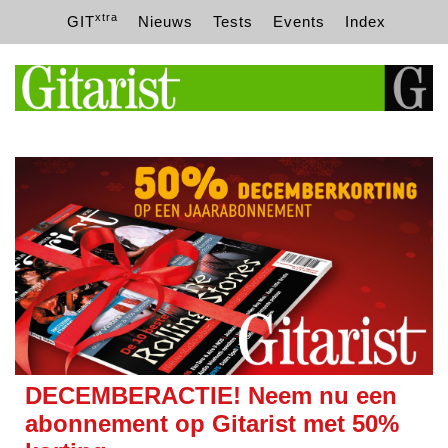
xtra
GIT
Nieuws
Tests
Events
Index
DECEMBERACTIE! Neem nu een
abonnement op Gitarist met 50%