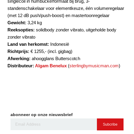
singlecoil in humbuckerformaat bij brug, 3-
standenschakelaar voor elementkeuze, één volumeregelaar
(met 12 dB push/push-boost) en mastertoonregelaar
Gewicht:
3,24 kg
Reeksopties:
solidbody zonder vibrato, uitgeholde body
zonder vibrato
Land van herkomst:
Indonesië
Richtprijs:
€ 1255,- (incl. gigbag)
Afwerking:
ahoogglans Butterscotch
Distributeur:
Algam Benelux
(
sterlingbymusicman.com
)
abonneer op onze nieuwsbrief
Subcribe