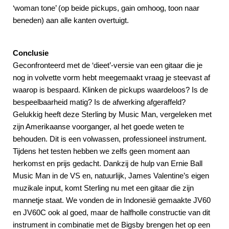
‘woman tone’ (op beide pickups, gain omhoog, toon naar
beneden) aan alle kanten overtuigt.
Conclusie
Geconfronteerd met de ‘dieet’-versie van een gitaar die je
nog in volvette vorm hebt meegemaakt vraag je steevast af
waarop is bespaard. Klinken de pickups waardeloos? Is de
bespeelbaarheid matig? Is de afwerking afgeraffeld?
Gelukkig heeft deze Sterling by Music Man, vergeleken met
zijn Amerikaanse voorganger, al het goede weten te
behouden. Dit is een volwassen, professioneel instrument.
Tijdens het testen hebben we zelfs geen moment aan
herkomst en prijs gedacht. Dankzij de hulp van Ernie Ball
Music Man in de VS en, natuurlijk, James Valentine’s eigen
muzikale input, komt Sterling nu met een gitaar die zijn
mannetje staat. We vonden de in Indonesië gemaakte JV60
en JV60C ook al goed, maar de halfholle constructie van dit
instrument in combinatie met de Bigsby brengen het op een