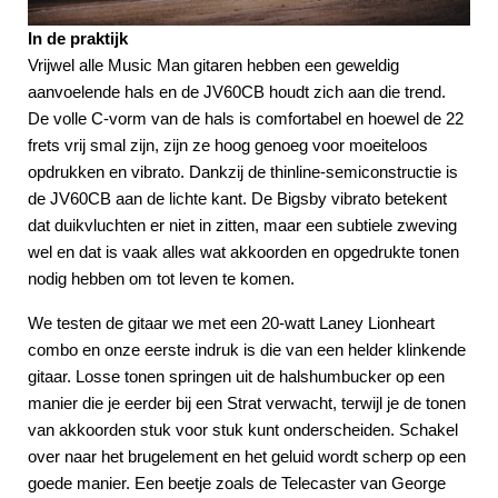
In de praktijk
Vrijwel alle Music Man gitaren hebben een geweldig
aanvoelende hals en de JV60CB houdt zich aan die trend.
De volle C-vorm van de hals is comfortabel en hoewel de 22
frets vrij smal zijn, zijn ze hoog genoeg voor moeiteloos
opdrukken en vibrato. Dankzij de thinline-semiconstructie is
de JV60CB aan de lichte kant. De Bigsby vibrato betekent
dat duikvluchten er niet in zitten, maar een subtiele zweving
wel en dat is vaak alles wat akkoorden en opgedrukte tonen
nodig hebben om tot leven te komen.
We testen de gitaar we met een 20-watt Laney Lionheart
combo en onze eerste indruk is die van een helder klinkende
gitaar. Losse tonen springen uit de halshumbucker op een
manier die je eerder bij een Strat verwacht, terwijl je de tonen
van akkoorden stuk voor stuk kunt onderscheiden. Schakel
over naar het brugelement en het geluid wordt scherp op een
goede manier. Een beetje zoals de Telecaster van George