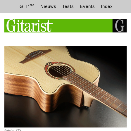
xtra
GIT
Nieuws
Tests
Events
Index
foto's (7)