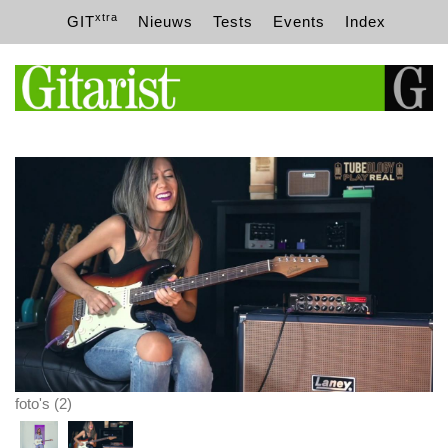
xtra
GIT
Nieuws
Tests
Events
Index
foto's (2)