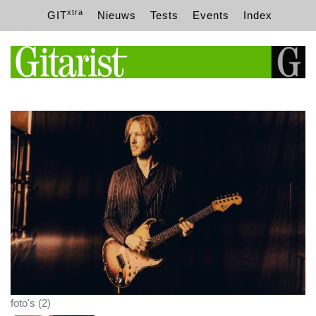
xtra
GIT
Nieuws
Tests
Events
Index
foto's (2)