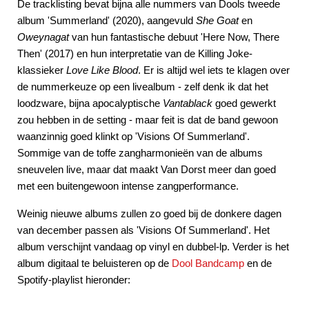
De tracklisting bevat bijna alle nummers van Dools tweede
album 'Summerland' (2020), aangevuld
She Goat
en
Oweynagat
van hun fantastische debuut 'Here Now, There
Then' (2017) en hun interpretatie van de Killing Joke-
klassieker
Love Like Blood
. Er is altijd wel iets te klagen over
de nummerkeuze op een livealbum - zelf denk ik dat het
loodzware, bijna apocalyptische
Vantablack
goed gewerkt
zou hebben in de setting - maar feit is dat de band gewoon
waanzinnig goed klinkt op 'Visions Of Summerland'.
Sommige van de toffe zangharmonieën van de albums
sneuvelen live, maar dat maakt Van Dorst meer dan goed
met een buitengewoon intense zangperformance.
Weinig nieuwe albums zullen zo goed bij de donkere dagen
van december passen als 'Visions Of Summerland'. Het
album verschijnt vandaag op vinyl en dubbel-lp. Verder is het
album digitaal te beluisteren op de
Dool Bandcamp
en de
Spotify-playlist hieronder: