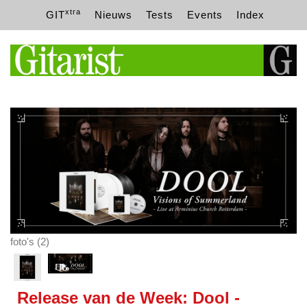
xtra
GIT
Nieuws
Tests
Events
Index
foto's (2)
Release van de Week: Dool -