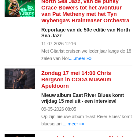
North Sea Jazz, van de punky
Grace Bowers tot het avontuur
van Pat Metheny met het Tyn
Wybenga’s Brainteaser Orchestra
Reportage van de 50e editie van North
Sea Jazz
11-07-2026 12:16
Met Gitarist cruisen we ieder jaar langs de 18
zalen van Nor
.....meer »»
Zondag 17 mei 14:00 Chris
Bergson in CODA Museum
Apeldoorn
Nieuw album East River Blues komt
vrijdag 15 mei uit - een interview!
09-05-2026 08:05
Op zijn nieuwe album ‘East River Blues’ komt
bluesgitari
.....meer »»