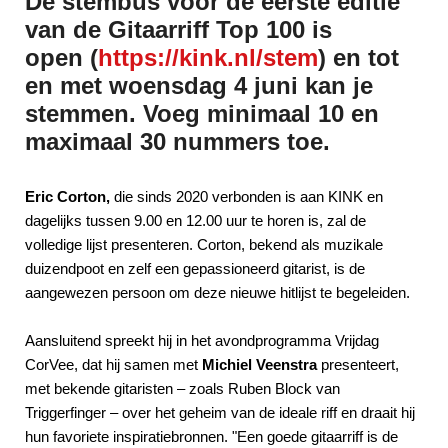
De stembus voor de eerste editie
van de Gitaarriff Top 100 is
open (
https://kink.nl/stem
) en tot
en met woensdag 4 juni kan je
stemmen. Voeg minimaal 10 en
maximaal 30 nummers toe.
Eric Corton,
die sinds 2020 verbonden is aan KINK en
dagelijks tussen 9.00 en 12.00 uur te horen is, zal de
volledige lijst presenteren. Corton, bekend als muzikale
duizendpoot en zelf een gepassioneerd gitarist, is de
aangewezen persoon om deze nieuwe hitlijst te begeleiden.
Aansluitend spreekt hij in het avondprogramma Vrijdag
CorVee, dat hij samen met
Michiel Veenstra
presenteert,
met bekende gitaristen – zoals Ruben Block van
Triggerfinger – over het geheim van de ideale riff en draait hij
hun favoriete inspiratiebronnen. "Een goede gitaarriff is de