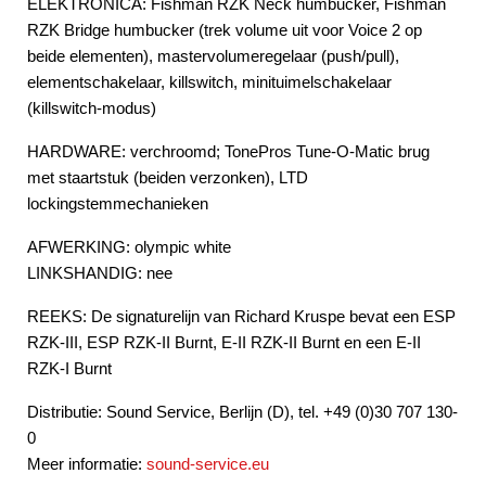
ELEKTRONICA: Fishman RZK Neck humbucker, Fishman
RZK Bridge humbucker (trek volume uit voor Voice 2 op
beide elementen), mastervolumeregelaar (push/pull),
elementschakelaar, killswitch, minituimelschakelaar
(killswitch-modus)
HARDWARE: verchroomd; TonePros Tune-O-Matic brug
met staartstuk (beiden verzonken), LTD
lockingstemmechanieken
AFWERKING: olympic white
LINKSHANDIG: nee
REEKS: De signaturelijn van Richard Kruspe bevat een ESP
RZK-III, ESP RZK-II Burnt, E-II RZK-II Burnt en een E-II
RZK-I Burnt
Distributie: Sound Service, Berlijn (D), tel. +49 (0)30 707 130-
0
Meer informatie:
sound-service.eu