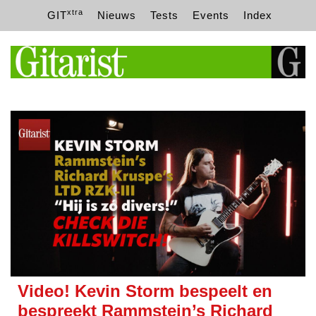
xtra
GIT
Nieuws
Tests
Events
Index
Video! Kevin Storm bespeelt en
bespreekt Rammstein’s Richard