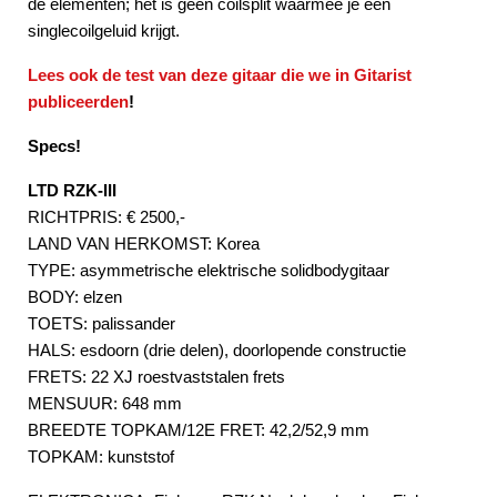
de elementen; het is geen coilsplit waarmee je een
singlecoilgeluid krijgt.
Lees ook de test van deze gitaar die we in Gitarist
publiceerden
!
Specs!
LTD RZK-III
RICHTPRIS: € 2500,-
LAND VAN HERKOMST: Korea
TYPE: asymmetrische elektrische solidbodygitaar
BODY: elzen
TOETS: palissander
HALS: esdoorn (drie delen), doorlopende constructie
FRETS: 22 XJ roestvaststalen frets
MENSUUR: 648 mm
BREEDTE TOPKAM/12E FRET: 42,2/52,9 mm
TOPKAM: kunststof