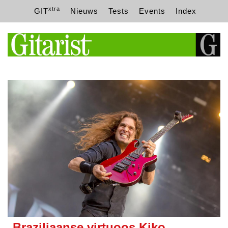
xtra
GIT
Nieuws
Tests
Events
Index
Braziliaanse virtuoos Kiko