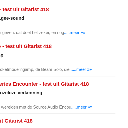
test uit Gitarist 418
k.gee-sound
 geven: dat doet het zeker, en nog
.....meer »»
 test uit Gitarist 418
mp
ocketmodelingamp, de Beam Solo, die
.....meer »»
ies Encounter - test uit Gitarist 418
enzeloze verkenning
e werelden met de Source Audio Encou
.....meer »»
t Gitarist 418