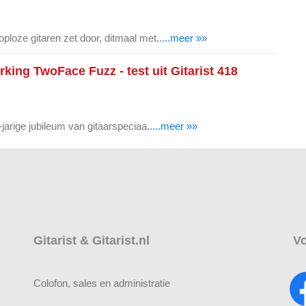
loze gitaren zet door, ditmaal met
.....meer »»
king TwoFace Fuzz - test uit Gitarist 418
jarige jubileum van gitaarspeciaa
.....meer »»
Gitarist & Gitarist.nl
Vo
Colofon, sales en administratie