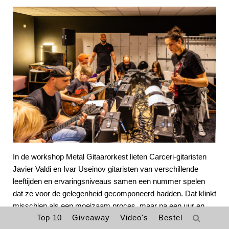
In de workshop Metal Gitaarorkest lieten Carceri-gitaristen
Javier Valdi en Ivar Useinov gitaristen van verschillende
leeftijden en ervaringsniveaus samen een nummer spelen
dat ze voor de gelegenheid gecomponeerd hadden. Dat klinkt
misschien als een moeizaam proces, maar na een uur en
Top 10
Giveaway
Video's
Bestel
een kwartier staat er wel echt iets. Het is vooral interessant