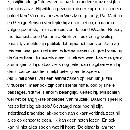
zijn vijftiende, geïnteresseerd raakte in andere muziekstijlen
dan gipsyjazz. Hij wilde zogezegd ‘minder kopiëren, en meer
ontdekken.’ Via opnames van Wes Montgomery, Pat Martino
en George Benson verdiepte hij zich in bebop, en daarna
volgde jazzrock, met name die van de band Weather Report,
met bassist Jaco Pastorius. Bireli, zelf ook een geweldig
bassist, vertelde zijn publiek dat hij na het zien van Jaco zijn
bas een paar jaar niet meer wilde aanraken, zo goed vond hij
de Amerikaan. Inmiddels speelt Bireli wel weer bas – volgens
sommigen is hij op bas zelfs nog beter dan op gitaar – en hij
denkt dat de bas hem helpt beter gitaar te spelen.
Als Bireli speelt, valt een aantal zaken op. Natuurlijk zijn
virtuositeit, maar ook zijn consistente ritme, ook bij snelle
passages. ‘Ritme is enorm belangrijk,’ vertelt hij. ‘Misschien
wel het belangrijkste onderdeel van muziek. Daarom speel ik
net zo lief slag als solo.’ Gevraagd naar hoe hij zijn,
inderdaad prachtige, akkoorden aan elkaar verbindt, zegt hij
alles op gehoor te doen. ‘Ik kan geen noten lezen.’ En ook
kan hij niet alles spelen wat hij hoort. ‘De gitaar is jammer