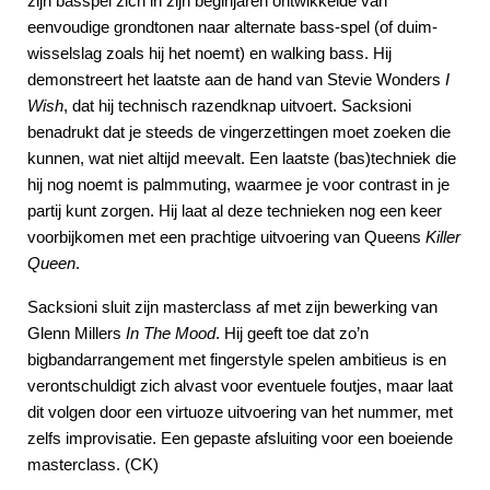
zijn basspel zich in zijn beginjaren ontwikkelde van
eenvoudige grondtonen naar alternate bass-spel (of duim-
wisselslag zoals hij het noemt) en walking bass. Hij
demonstreert het laatste aan de hand van Stevie Wonders
I
Wish
, dat hij technisch razendknap uitvoert. Sacksioni
benadrukt dat je steeds de vingerzettingen moet zoeken die
kunnen, wat niet altijd meevalt. Een laatste (bas)techniek die
hij nog noemt is palmmuting, waarmee je voor contrast in je
partij kunt zorgen. Hij laat al deze technieken nog een keer
voorbijkomen met een prachtige uitvoering van Queens
Killer
Queen
.
Sacksioni sluit zijn masterclass af met zijn bewerking van
Glenn Millers
In The Mood
. Hij geeft toe dat zo’n
bigbandarrangement met fingerstyle spelen ambitieus is en
verontschuldigt zich alvast voor eventuele foutjes, maar laat
dit volgen door een virtuoze uitvoering van het nummer, met
zelfs improvisatie. Een gepaste afsluiting voor een boeiende
masterclass. (CK)