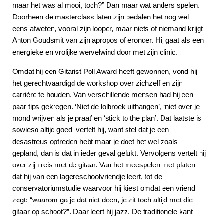
maar het was al mooi, toch?” Dan maar wat anders spelen.
Doorheen de masterclass laten zijn pedalen het nog wel
eens afweten, vooral zijn looper, maar niets of niemand krijgt
Anton Goudsmit van zijn apropos of eronder. Hij gaat als een
energieke en vrolijke wervelwind door met zijn clinic.
Omdat hij een Gitarist Poll Award heeft gewonnen, vond hij
het gerechtvaardigd de workshop over zichzelf en zijn
carrière te houden. Van verschillende mensen had hij een
paar tips gekregen. ‘Niet de lolbroek uithangen’, ‘niet over je
mond wrijven als je praat’ en ‘stick to the plan’. Dat laatste is
sowieso altijd goed, vertelt hij, want stel dat je een
desastreus optreden hebt maar je doet het wel zoals
gepland, dan is dat in ieder geval gelukt. Vervolgens vertelt hij
over zijn reis met de gitaar. Van het meespelen met platen
dat hij van een lagereschoolvriendje leert, tot de
conservatoriumstudie waarvoor hij kiest omdat een vriend
zegt: “waarom ga je dat niet doen, je zit toch altijd met die
gitaar op schoot?”. Daar leert hij jazz. De traditionele kant