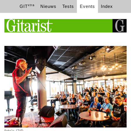
xtra
GIT
Nieuws
Tests
Events
Index
foto's (34)