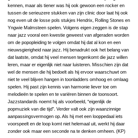
kennen, maar als tiener was hij ook gewoon een rocker en
tussen de serieuzere stukken van zijn clinic door laat hij ook
nog even uit de losse pols stukjes Hendrix, Rolling Stones en
Yngwie Malmsteen spelen. Volgens eigen zeggen is de stap
naar jazz vooral een kwestie geweest van afgeraden worden
om de popopleiding te volgen omdat hij dat al kon en een
nieuwsgierigheid naar jazz. Hij benadrukt ook het belang van
dat laatste, omdat hij veel mensen tegenkomt die jazz willen
leren, maar er eigenlijk niet naar luisteren. Misschien zijn dat
wel de mensen die hij bedoelt als hij ervoor waarschuwt om
niet te veel blijven hangen in toonladders omhoog en omlaag
spelen. Hij past zijn kennis van harmonie liever toe om
melodieën te spelen en te variëren binnen de toonsoort.
Jazzstandards noemt hij als voorbeeld, “eigenlijk de
popmuziek van die tijd”. Verder valt ook zijn waanzinnige
aanpassingsvermogen op. Als hij met een looppedaal iets
voorspeelt en de loop komt niet helemaal uit, werkt hij daar
zonder ook maar een seconde na te denken omheen. (KP)