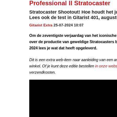
Professional II Stratocaster
Stratocaster Shootout! Hoe houdt het j
Lees ook de test in Gitarist 401, augus
Gitarist Extra
25-07-2024 10:07
Om de zeventigste verjaardag van het iconische m
over de productie van geweldige Stratocasters bi
2024 lees je wat dat heeft opgeleverd.
Dit is een extra web-item naar aanleiding van een art
winkel. Of je kunt deze editie bestellen
in onze web
verzendkosten.