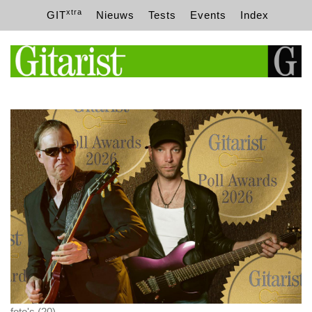
xtra
GIT
Nieuws
Tests
Events
Index
foto's (20)