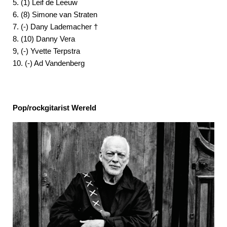
5. (1) Leif de Leeuw
6. (8) Simone van Straten
7. (-) Dany Lademacher †
8. (10) Danny Vera
9, (-) Yvette Terpstra
10. (-) Ad Vandenberg
Pop/rockgitarist Wereld