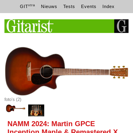
xtra
GIT
Nieuws
Tests
Events
Index
foto's (2)
NAMM 2024: Martin GPCE
Inception Maple & Remastered X