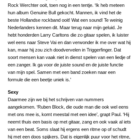
Rock Werchter ooit, toen nog in een tentje. ‘Ik heb meteen
hun album Genuine Bull gekocht. Mannen, ik vind het de
beste Hollandse rockband ooit! Wat een sound! Te weinig
Nederlanders kennen dit. Maar terug naar mijn geluid. Je
hebt honderden Larry Carltons die zo gitaar spelen, ik luister
wel eens naar Steve Vai en dan verwonder ik me over wat hij
kan, maar hij zou zich doodvervelen in Triggerfinger. Dat
soort mensen kan vaak niet in dienst spelen van een liedje of
een zanger. Ik ga voor de juiste sound en de juiste functie
van mijn spel. Samen met een band zoeken naar een
formule die een beetje uniek is.’
Sexy
Daarmee zijn we bij het schrijven van nummers
aangekomen. ‘Ruben Block, die oude man die ook wel eens
met ons mee is, komt meestal met een idee’, grapt Paul. ‘Hij
neemt thuis een basis op met gitaar, zang en ook vaak al iets
van een beat. Soms slaat hij ergens een ritme op of schudt
hij met een doos spijkers. Dat is eigenlijk puur voor het ritme,