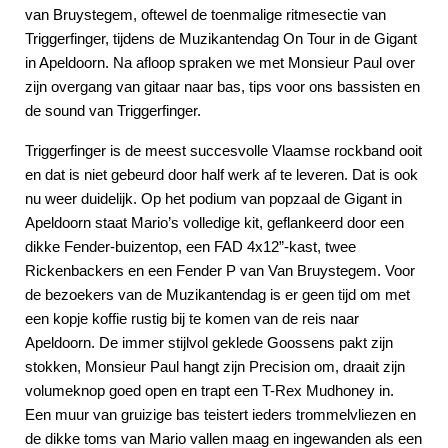
van Bruystegem, oftewel de toenmalige ritmesectie van
Triggerfinger, tijdens de Muzikantendag On Tour in de Gigant
in Apeldoorn. Na afloop spraken we met Monsieur Paul over
zijn overgang van gitaar naar bas, tips voor ons bassisten en
de sound van Triggerfinger.
Triggerfinger is de meest succesvolle Vlaamse rockband ooit
en dat is niet gebeurd door half werk af te leveren. Dat is ook
nu weer duidelijk. Op het podium van popzaal de Gigant in
Apeldoorn staat Mario’s volledige kit, geflankeerd door een
dikke Fender-buizentop, een FAD 4x12”-kast, twee
Rickenbackers en een Fender P van Van Bruystegem. Voor
de bezoekers van de Muzikantendag is er geen tijd om met
een kopje koffie rustig bij te komen van de reis naar
Apeldoorn. De immer stijlvol geklede Goossens pakt zijn
stokken, Monsieur Paul hangt zijn Precision om, draait zijn
volumeknop goed open en trapt een T-Rex Mudhoney in.
Een muur van gruizige bas teistert ieders trommelvliezen en
de dikke toms van Mario vallen maag en ingewanden als een