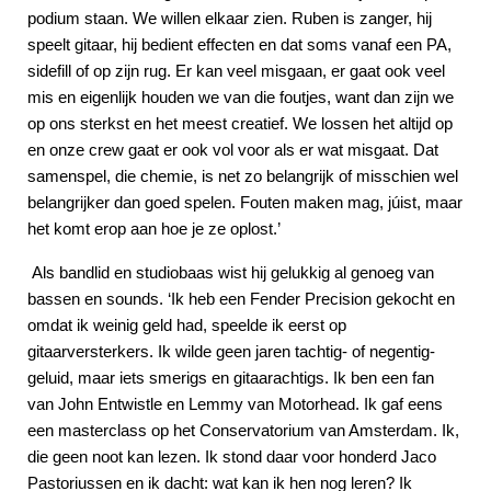
podium staan. We willen elkaar zien. Ruben is zanger, hij
speelt gitaar, hij bedient effecten en dat soms vanaf een PA,
sidefill of op zijn rug. Er kan veel misgaan, er gaat ook veel
mis en eigenlijk houden we van die foutjes, want dan zijn we
op ons sterkst en het meest creatief. We lossen het altijd op
en onze crew gaat er ook vol voor als er wat misgaat. Dat
samenspel, die chemie, is net zo belangrijk of misschien wel
belangrijker dan goed spelen. Fouten maken mag, júist, maar
het komt erop aan hoe je ze oplost.’
Als bandlid en studiobaas wist hij gelukkig al genoeg van
bassen en sounds. ‘Ik heb een Fender Precision gekocht en
omdat ik weinig geld had, speelde ik eerst op
gitaarversterkers. Ik wilde geen jaren tachtig- of negentig-
geluid, maar iets smerigs en gitaarachtigs. Ik ben een fan
van John Entwistle en Lemmy van Motorhead. Ik gaf eens
een masterclass op het Conservatorium van Amsterdam. Ik,
die geen noot kan lezen. Ik stond daar voor honderd Jaco
Pastoriussen en ik dacht: wat kan ik hen nog leren? Ik