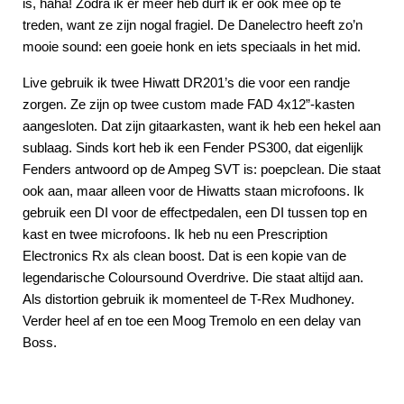
is, haha! Zodra ik er meer heb durf ik er ook mee op te
treden, want ze zijn nogal fragiel. De Danelectro heeft zo’n
mooie sound: een goeie honk en iets speciaals in het mid.
Live gebruik ik twee Hiwatt DR201’s die voor een randje
zorgen. Ze zijn op twee custom made FAD 4x12”-kasten
aangesloten. Dat zijn gitaarkasten, want ik heb een hekel aan
sublaag. Sinds kort heb ik een Fender PS300, dat eigenlijk
Fenders antwoord op de Ampeg SVT is: poepclean. Die staat
ook aan, maar alleen voor de Hiwatts staan microfoons. Ik
gebruik een DI voor de effectpedalen, een DI tussen top en
kast en twee microfoons. Ik heb nu een Prescription
Electronics Rx als clean boost. Dat is een kopie van de
legendarische Coloursound Overdrive. Die staat altijd aan.
Als distortion gebruik ik momenteel de T-Rex Mudhoney.
Verder heel af en toe een Moog Tremolo en een delay van
Boss.