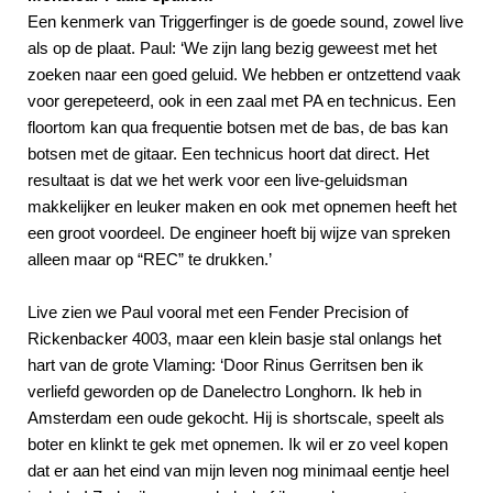
Een kenmerk van Triggerfinger is de goede sound, zowel live
als op de plaat. Paul: ‘We zijn lang bezig geweest met het
zoeken naar een goed geluid. We hebben er ontzettend vaak
voor gerepeteerd, ook in een zaal met PA en technicus. Een
floortom kan qua frequentie botsen met de bas, de bas kan
botsen met de gitaar. Een technicus hoort dat direct. Het
resultaat is dat we het werk voor een live-geluidsman
makkelijker en leuker maken en ook met opnemen heeft het
een groot voordeel. De engineer hoeft bij wijze van spreken
alleen maar op “REC” te drukken.’
Live zien we Paul vooral met een Fender Precision of
Rickenbacker 4003, maar een klein basje stal onlangs het
hart van de grote Vlaming: ‘Door Rinus Gerritsen ben ik
verliefd geworden op de Danelectro Longhorn. Ik heb in
Amsterdam een oude gekocht. Hij is shortscale, speelt als
boter en klinkt te gek met opnemen. Ik wil er zo veel kopen
dat er aan het eind van mijn leven nog minimaal eentje heel