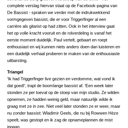
complete verslag hiervan staat op de Facebook-pagina van
De Bassist - spraken we verder met de indrukwekkend
vormgegeven bassist, die er voor Triggerfinger al een
carrière als gitarist op had zitten. Ook in het interview gaat
het op volle kracht vooruit en de rolverdeling is vanaf het
eerste moment duidelijk. Paul vertelt, gebaart en roept
enthousiast en wij kunnen niets anders doen dan luisteren en
een duidelijk verhaal proberen te maken van de enthousiaste
uitbarsting.
Triangel
‘Ik had Triggerfinger live gezien en verdomme, wat vond ik
dat goed!’, trapt de boomlange bassist af. ‘Een week later
stonden ze per toeval op de stoep van mijn studio. Ze wilden
opnemen, ze hadden weinig geld, maar natuurlijk wilde ik
graag met ze in zee. Niet veel later stonden ze er weer, maar
nu zonder bassist: Wladimir Geels, die nu bij Rowwen Hèze
speelt, was gestopt en ik zag de opnameplannen de mist
ingaan.