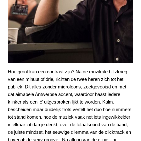
Hoe groot kan een contrast zijn? Na de muzikale blitzkrieg
van een minuut of drie, richten de twee heren zich tot het
publiek. Dit alles zonder microfoons, zoetgevooisd en met
dat aimabele Antwerpse accent, waardoor haast iedere
klinker als een ‘è’ uitgesproken lijkt te worden. Kalm,
bescheiden maar duidelijk trots vertelt het duo hoe nummers
tot stand komen, hoe de muziek vaak net iets ingewikkelder
in elkaar zit dan je denkt, over de totaalsound van de band,
de juiste mindset, het eeuwige dilemma van de clicktrack en
bovenal: de sexy groove. .Na afloop van de clinic - het