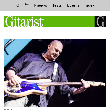
xtra
GIT
Nieuws
Tests
Events
Index
foto's (5)