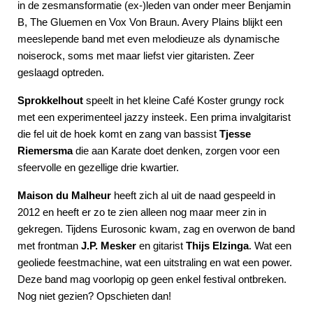
in de zesmansformatie (ex-)leden van onder meer Benjamin
B, The Gluemen en Vox Von Braun. Avery Plains blijkt een
meeslepende band met even melodieuze als dynamische
noiserock, soms met maar liefst vier gitaristen. Zeer
geslaagd optreden.
Sprokkelhout
speelt in het kleine Café Koster grungy rock
met een experimenteel jazzy insteek. Een prima invalgitarist
die fel uit de hoek komt en zang van bassist
Tjesse
die aan Karate doet denken, zorgen voor een
Riemersma
sfeervolle en gezellige drie kwartier.
Maison du Malheur
heeft zich al uit de naad gespeeld in
2012 en heeft er zo te zien alleen nog maar meer zin in
gekregen. Tijdens Eurosonic kwam, zag en overwon de band
met frontman
J.P. Mesker
en gitarist
Thijs Elzinga
. Wat een
geoliede feestmachine, wat een uitstraling en wat een power.
Deze band mag voorlopig op geen enkel festival ontbreken.
Nog niet gezien? Opschieten dan!