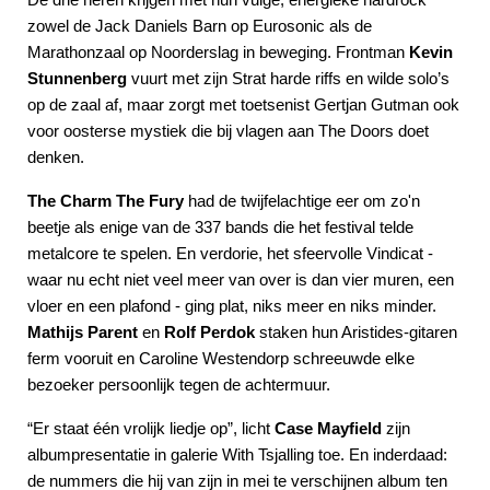
zowel de Jack Daniels Barn op Eurosonic als de
Marathonzaal op Noorderslag in beweging. Frontman
Kevin
Stunnenberg
vuurt met zijn Strat harde riffs en wilde solo’s
op de zaal af, maar zorgt met toetsenist Gertjan Gutman ook
voor oosterse mystiek die bij vlagen aan The Doors doet
denken.
The Charm The Fury
had de twijfelachtige eer om zo'n
beetje als enige van de 337 bands die het festival telde
metalcore te spelen. En verdorie, het sfeervolle Vindicat -
waar nu echt niet veel meer van over is dan vier muren, een
vloer en een plafond - ging plat, niks meer en niks minder.
Mathijs Parent
en
Rolf Perdok
staken hun Aristides-gitaren
ferm vooruit en Caroline Westendorp schreeuwde elke
bezoeker persoonlijk tegen de achtermuur.
“Er staat één vrolijk liedje op”, licht
Case Mayfield
zijn
albumpresentatie in galerie With Tsjalling toe. En inderdaad:
de nummers die hij van zijn in mei te verschijnen album ten