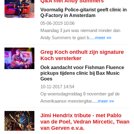
Q&A met Andy Summers
Voormalig Police-gitarist geeft clinic in
Q-Factory in Amsterdam
05-06-2019 10:06
Maandag 3 juni was niemand minder dan
Andy Summers te gast b
.....meer »»
Greg Koch onthult zijn signature
Koch versterker
Ook aandacht voor Fishman Fluence
pickups tijdens clinic bij Bax Music
Goes
10-11-2017 14:54
Op woensdagmiddag 8 november gaf de
Amerikaanse meestergitar
.....meer »»
Jimi Hendrix tribute - met Pablo
van de Poel, Vedran Mircetic, Twan
van Gerven e.v.a.