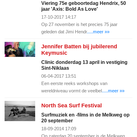
Viering 75e geboortedag Hendrix, 50
jaar 'Axis: Bold As Love'
17-10-2017 14:17
Op 27 november is het precies 75 jaar
geleden dat Jimi Hendr
.....meer »»
Jennifer Batten bij jubilerend
Keymusic
Clinic donderdag 13 april in vestiging
Sint-Niklaas
06-04-2017 13:51
Een eerste reeks workshops van
wereldniveau vormt de veelbel
.....meer »»
North Sea Surf Festival
Surfmuziek en -films in de Melkweg op
20 september
18-09-2014 17:09
Op zaterdag 20 september is de Melkweg