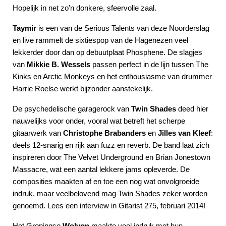
Hopelijk in net zo’n donkere, sfeervolle zaal.
Taymir
is een van de Serious Talents van deze Noorderslag
en live rammelt de sixtiespop van de Hagenezen veel
lekkerder door dan op debuutplaat Phosphene. De slagjes
van
passen perfect in de lijn tussen The
Mikkie B. Wessels
Kinks en Arctic Monkeys en het enthousiasme van drummer
Harrie Roelse werkt bijzonder aanstekelijk.
De psychedelische garagerock van
Twin Shades
deed hier
nauwelijks voor onder, vooral wat betreft het scherpe
gitaarwerk van
Christophe Brabanders
en
Jilles van Kleef
:
deels 12-snarig en rijk aan fuzz en reverb. De band laat zich
inspireren door The Velvet Underground en Brian Jonestown
Massacre, wat een aantal lekkere jams opleverde. De
composities maakten af en toe een nog wat onvolgroeide
indruk, maar veelbelovend mag Twin Shades zeker worden
genoemd. Lees een interview in Gitarist 275, februari 2014!
Het Groningse
Wolvon
maakte veel indruk met hun