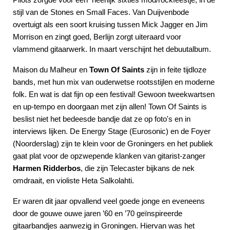
stijl van de Stones en Small Faces. Van Duijvenbode
overtuigt als een soort kruising tussen Mick Jagger en Jim
Morrison en zingt goed, Berlijn zorgt uiteraard voor
vlammend gitaarwerk. In maart verschijnt het debuutalbum.
Maison du Malheur en
Town Of Saints
zijn in feite tijdloze
bands, met hun mix van ouderwetse rootsstijlen en moderne
folk. En wat is dat fijn op een festival! Gewoon tweekwartsen
en up-tempo en doorgaan met zijn allen! Town Of Saints is
beslist niet het bedeesde bandje dat ze op foto's en in
interviews lijken. De Energy Stage (Eurosonic) en de Foyer
(Noorderslag) zijn te klein voor de Groningers en het publiek
gaat plat voor de opzwepende klanken van gitarist-zanger
Harmen Ridderbos
, die zijn Telecaster bijkans de nek
omdraait, en violiste Heta Salkolahti.
Er waren dit jaar opvallend veel goede jonge en eveneens
door de gouwe ouwe jaren ’60 en ’70 geïnspireerde
gitaarbandjes aanwezig in Groningen. Hiervan was het