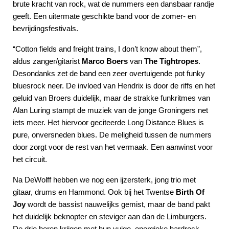
brute kracht van rock, wat de nummers een dansbaar randje
geeft. Een uitermate geschikte band voor de zomer- en
bevrijdingsfestivals.
“Cotton fields and freight trains, I don’t know about them”,
aldus zanger/gitarist
Marco Boers
van
The Tightropes
.
Desondanks zet de band een zeer overtuigende pot funky
bluesrock neer. De invloed van Hendrix is door de riffs en het
geluid van Broers duidelijk, maar de strakke funkritmes van
Alan Luring stampt de muziek van de jonge Groningers net
iets meer. Het hiervoor geciteerde Long Distance Blues is
pure, onversneden blues. De meligheid tussen de nummers
door zorgt voor de rest van het vermaak. Een aanwinst voor
het circuit.
Na DeWolff hebben we nog een ijzersterk, jong trio met
gitaar, drums en Hammond. Ook bij het Twentse
Birth Of
Joy
wordt de bassist nauwelijks gemist, maar de band pakt
het duidelijk beknopter en steviger aan dan de Limburgers.
De drie heren krijgen met hun vuige, energieke hardrock