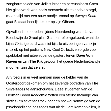
zangharmonieën van Jelle’s broer en percussionist Coen.
Het gitaarwerk was zoals verwacht uitstekend verzorgd,
maar altijd met een rauw randje. Vooral op
Always Share
gaat Soldaat heerlijk tekeer op zijn Gibson.
Opvallendste optreden tijdens Noorderslag was dat van
Boudewijn de Groot plus Gasten - of omgekeerd, want de
bijna 70-jarige bard was niet bij alle uitvoeringen van zijn
muziek op het podium. New Cool Collective zorgde voor
spektakel met uiteenlopende gasten, terwijl
Dave Von
Raven
en zijn
The Kik
gewoon het goede Nederbietbandje
mochten zijn dat ze zijn.
Al vroeg zijn er veel mensen naar de kelder van de
Oosterpoort gekomen om het zevende optreden van
The
Silverfaces
te aanschouwen. Deze studenten van de
Herman Brood Academie zetten een sterke melange van
sixties- en seventiesrock neer en hoewel sommige van de
psychedelische passages wat uit de lucht komen vallen, is