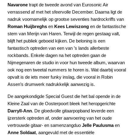
Navarone
trapt de tweede avond van Eurosonic Air
verrassend af met het sfeervolle December. Daarna ligt de
nadruk voornamelijk op grootse seventies hardrockriffs van
Roman Huijbreghs
en
Kees Lewiszong
en de fantastische
stem van Merijn van Haren. Terwijl de regen gestaag valt,
blijft het publiek geboeid kijken. De beloning is een
fantastisch optreden van een van ’s lands allerbeste
rockbands. Enkele dagen na het optreden gaan de
Nijmegenaren de studio in voor hun tweede album, waarvan
ook nog een tweetal nummers te horen is. Wat daarbij vooral
opvalt is de iets meer funky inslag, die vooral in Robin
Assen’s drumwerk nadrukkelijk aanwezig is.
De aangekondigde Special Guest die het bal opende in de
Kleine Zaal van de Oosterpoort bleek het heropgerichte
Darryll-Ann
. De gloedvolle gitaarpopband leverde een
ijzersterk optreden af, onder aanvoering van het oude
vertrouwde gitaar- en samenzangduo
Jelle Paulusma
en
Anne Soldaat
, aangevuld met de essentiële