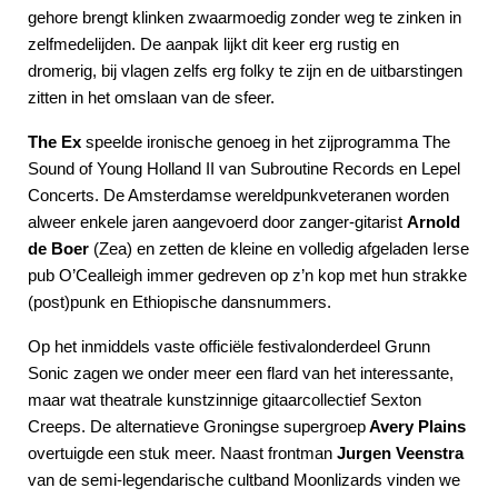
gehore brengt klinken zwaarmoedig zonder weg te zinken in
zelfmedelijden. De aanpak lijkt dit keer erg rustig en
dromerig, bij vlagen zelfs erg folky te zijn en de uitbarstingen
zitten in het omslaan van de sfeer.
The Ex
speelde ironische genoeg in het zijprogramma The
Sound of Young Holland II van Subroutine Records en Lepel
Concerts. De Amsterdamse wereldpunkveteranen worden
alweer enkele jaren aangevoerd door zanger-gitarist
Arnold
de Boer
(Zea) en zetten de kleine en volledig afgeladen Ierse
pub O’Cealleigh immer gedreven op z’n kop met hun strakke
(post)punk en Ethiopische dansnummers.
Op het inmiddels vaste officiële festivalonderdeel Grunn
Sonic zagen we onder meer een flard van het interessante,
maar wat theatrale kunstzinnige gitaarcollectief Sexton
Creeps. De alternatieve Groningse supergroep
Avery Plains
overtuigde een stuk meer. Naast frontman
Jurgen Veenstra
van de semi-legendarische cultband Moonlizards vinden we