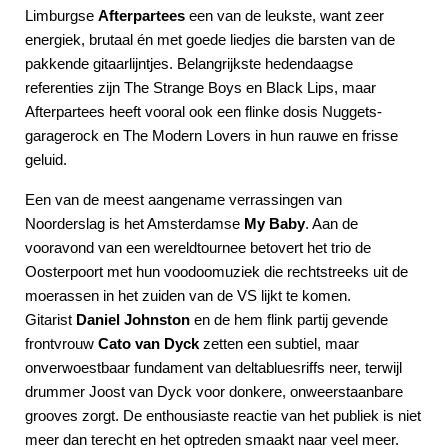
Limburgse
Afterpartees
een van de leukste, want zeer
energiek, brutaal én met goede liedjes die barsten van de
pakkende gitaarlijntjes. Belangrijkste hedendaagse
referenties zijn The Strange Boys en Black Lips, maar
Afterpartees heeft vooral ook een flinke dosis Nuggets-
garagerock en The Modern Lovers in hun rauwe en frisse
geluid.
Een van de meest aangename verrassingen van
Noorderslag is het Amsterdamse
My Baby
. Aan de
vooravond van een wereldtournee betovert het trio de
Oosterpoort met hun voodoomuziek die rechtstreeks uit de
moerassen in het zuiden van de VS lijkt te komen.
Gitarist
Daniel Johnston
en de hem flink partij gevende
frontvrouw
Cato van Dyck
zetten een subtiel, maar
onverwoestbaar fundament van deltabluesriffs neer, terwijl
drummer Joost van Dyck voor donkere, onweerstaanbare
grooves zorgt. De enthousiaste reactie van het publiek is niet
meer dan terecht en het optreden smaakt naar veel meer.