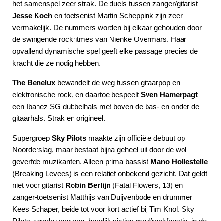
het samenspel zeer strak. De duels tussen zanger/gitarist
Jesse Koch
en toetsenist Martin Scheppink zijn zeer
vermakelijk. De nummers worden bij elkaar gehouden door
de swingende rockritmes van Nienke Overmars. Haar
opvallend dynamische spel geeft elke passage precies de
kracht die ze nodig hebben.
The Benelux
bewandelt de weg tussen gitaarpop en
elektronische rock, en daartoe bespeelt
Sven Hamerpagt
een Ibanez SG dubbelhals met boven de bas- en onder de
gitaarhals. Strak en origineel.
Supergroep
Sky Pilots
maakte zijn officiële debuut op
Noorderslag, maar bestaat bijna geheel uit door de wol
geverfde muzikanten. Alleen prima bassist
Mano Hollestelle
(Breaking Levees) is een relatief onbekend gezicht. Dat geldt
niet voor gitarist
Robin Berlijn
(Fatal Flowers, 13) en
zanger-toetsenist Matthijs van Duijvenbode en drummer
Kees Schaper, beide tot voor kort actief bij Tim Knol. Sky
Pilots zorgde voor een heerlijk sixties mod/rockfeestje, in de