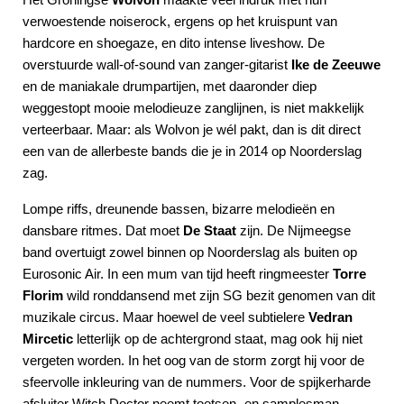
verwoestende noiserock, ergens op het kruispunt van
hardcore en shoegaze, en dito intense liveshow. De
overstuurde wall-of-sound van zanger-gitarist
Ike de Zeeuwe
en de maniakale drumpartijen, met daaronder diep
weggestopt mooie melodieuze zanglijnen, is niet makkelijk
verteerbaar. Maar: als Wolvon je wél pakt, dan is dit direct
een van de allerbeste bands die je in 2014 op Noorderslag
zag.
Lompe riffs, dreunende bassen, bizarre melodieën en
dansbare ritmes. Dat moet
De Staat
zijn. De Nijmeegse
band overtuigt zowel binnen op Noorderslag als buiten op
Eurosonic Air. In een mum van tijd heeft ringmeester
Torre
Florim
wild ronddansend met zijn SG bezit genomen van dit
muzikale circus. Maar hoewel de veel subtielere
Vedran
Mircetic
letterlijk op de achtergrond staat, mag ook hij niet
vergeten worden. In het oog van de storm zorgt hij voor de
sfeervolle inkleuring van de nummers. Voor de spijkerharde
afsluiter Witch Doctor neemt toetsen- en samplesman