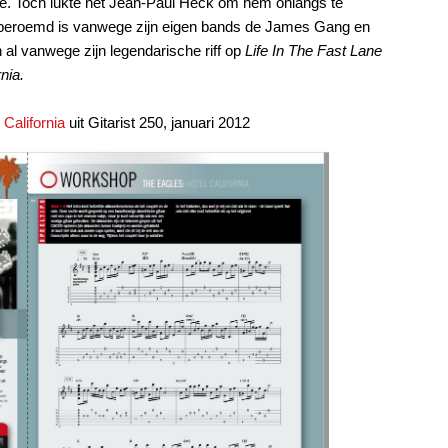
nne. Toch lukte het Jean-Paul Heck om hem onlangs te
e beroemd is vanwege zijn eigen bands de James Gang en
 al vanwege zijn legendarische riff op
Life In The Fast Lane
nia.
 California
uit Gitarist 250, januari 2012